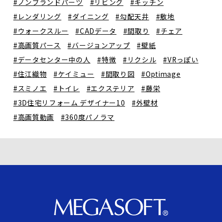
#ノンブランドパーツ
#リビング
#キッチン
#レンダリング
#ダイニング
#勾配天井
#敷地
#ウォークスルー
#CADデータ
#間取り
#チェア
#高画質パース
#バージョンアップ
#壁紙
#データセンター中の人
#特徴
#リクシル
#VRっぽい
#住江織物
#ケイミュー
#間取り図
#Optimage
#スミノエ
#トイレ
#エクステリア
#藤栄
#3D住宅リフォーム デザイナー10
#外壁材
#高画質動画
#360度パノラマ