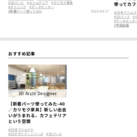
#3Dパース
#カフェテリア
#カリモク家具
使ってカフ
#ダイニング
#データセンター
#新着パーツ使ってみた
2025.04.17
#3Dオブジェク
#3Dパース
#
#データセンタ
#空調設備
おすすめ記事
3D Archi Designer
【新着パーツ使ってみた-40
／カリモク家具】新しい出会
いがうまれる、カフェテリア
という空間
#3Dオブジェクト
#3Dデザイナーシリーズ
#3Dパース