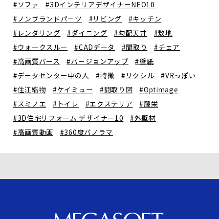
#ソファ
#3DインテリアデザイナーNEO10
#ノンブランドパーツ
#リビング
#キッチン
#レンダリング
#ダイニング
#勾配天井
#敷地
#ウォークスルー
#CADデータ
#間取り
#チェア
#高画質パース
#バージョンアップ
#壁紙
#データセンター中の人
#特徴
#リクシル
#VRっぽい
#住江織物
#ケイミュー
#間取り図
#Optimage
#スミノエ
#トイレ
#エクステリア
#藤栄
#3D住宅リフォーム デザイナー10
#外壁材
#高画質動画
#360度パノラマ