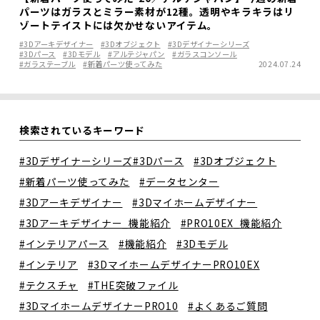
パーツはガラスとミラー素材が12種。透明やキラキラはリ
ゾートテイストには欠かせないアイテム。
#3Dアーキデザイナー
#3Dオブジェクト
#3Dデザイナーシリーズ
#3Dパース
#3Dモデル
#アルテジャパン
#ガラスコンソール
#ガラステーブル
#新着パーツ使ってみた
2024.07.24
検索されているキーワード
#3Dデザイナーシリーズ
#3Dパース
#3Dオブジェクト
#新着パーツ使ってみた
#データセンター
#3Dアーキデザイナー
#3Dマイホームデザイナー
#3Dアーキデザイナー_機能紹介
#PRO10EX_機能紹介
#インテリアパース
#機能紹介
#3Dモデル
#インテリア
#3DマイホームデザイナーPRO10EX
#テクスチャ
#THE突破ファイル
#3DマイホームデザイナーPRO10
#よくあるご質問