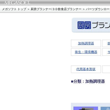
メガソフト トップ
＞
厨房プランナー
/
３Ｄ飲食店プランナー
＞
パーツダウンロー
加熱調理器
衛生・環境機器
代用基本形状
■分類：加熱調理器
品