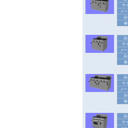
サ
メー
品
備
品
サ
メー
品
備
品
サ
メー
品
備
品
サ