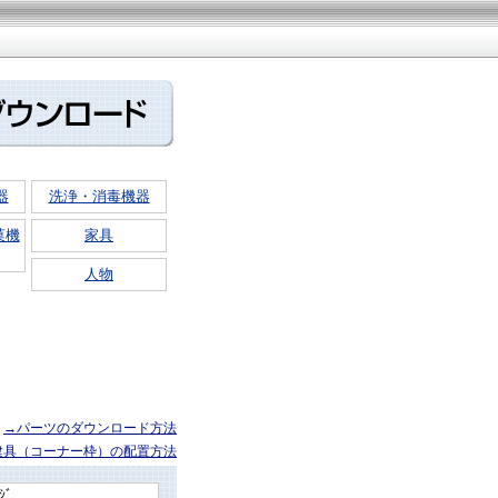
器
洗浄・消毒機器
菓機
家具
人物
→パーツのダウンロード方法
建具（コーナー枠）の配置方法
ｼﾞ