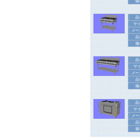
備
品
サ
メー
品
備
品
サ
メー
品
備
品
サ
メー
品
備