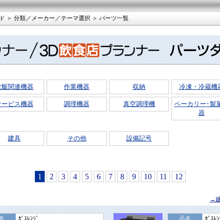
ド
＞
分類／メーカー／テーマ選択
＞ パーツ一覧
炊飯関連機器
作業機器
収納
冷凍・冷蔵機
サービス機器
調理機器
真空調理機
ベーカリー･製
器
建具
その他
設備記号
1
2
3
4
5
6
7
8
9
10
11
12
→
名
ｶﾞｽﾚﾝｼﾞ
品名
ｶﾞｽﾚﾝ