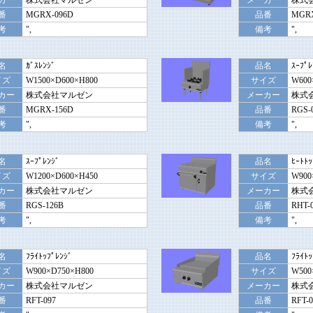
カー
株式会社マルゼン
メーカー
株式
番
MGRX-096D
品番
MGRX
考
",
備考
",
名
ｶﾞｽﾚﾝｼﾞ
品名
ｽｰﾌﾟﾚ
イズ
W1500×D600×H800
サイズ
W600
カー
株式会社マルゼン
メーカー
株式
番
MGRX-156D
品番
RGS-
考
",
備考
",
名
ｽｰﾌﾟﾚﾝｼﾞ
品名
ﾋｰﾄﾄｯ
イズ
W1200×D600×H450
サイズ
W900
カー
株式会社マルゼン
メーカー
株式
番
RGS-126B
品番
RHT-
考
",
備考
",
名
ﾌﾗｲﾄｯﾌﾟﾚﾝｼﾞ
品名
ﾌﾗｲﾄｯ
イズ
W900×D750×H800
サイズ
W500
カー
株式会社マルゼン
メーカー
株式
番
RFT-097
品番
RFT-