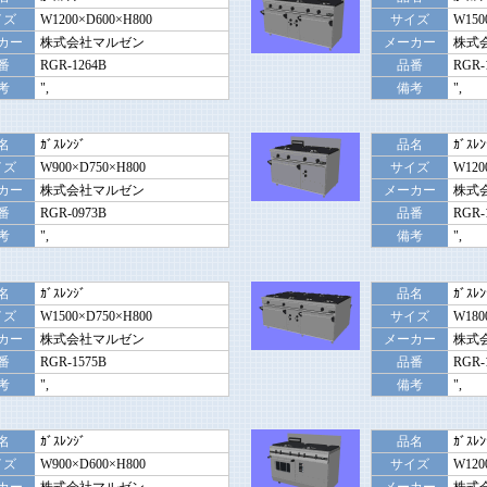
イズ
W1200×D600×H800
サイズ
W150
カー
株式会社マルゼン
メーカー
株式
番
RGR-1264B
品番
RGR-
考
",
備考
",
名
ｶﾞｽﾚﾝｼﾞ
品名
ｶﾞｽﾚﾝ
イズ
W900×D750×H800
サイズ
W120
カー
株式会社マルゼン
メーカー
株式
番
RGR-0973B
品番
RGR-
考
",
備考
",
名
ｶﾞｽﾚﾝｼﾞ
品名
ｶﾞｽﾚﾝ
イズ
W1500×D750×H800
サイズ
W180
カー
株式会社マルゼン
メーカー
株式
番
RGR-1575B
品番
RGR-
考
",
備考
",
名
ｶﾞｽﾚﾝｼﾞ
品名
ｶﾞｽﾚﾝ
イズ
W900×D600×H800
サイズ
W120