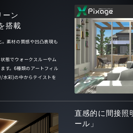
リーン
)を搭載
化。素材の質感や凹凸表現も
示状態でウォークスルーやム
ます。6種類のアートフィル
筆/水彩)の中からテイストを
直感的に間接照
ール」