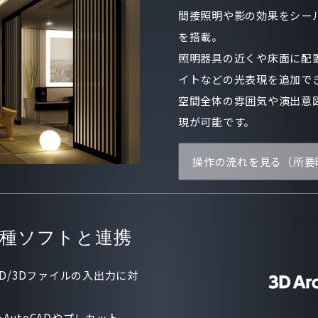
間接照明や影の効果をシー
を搭載。
照明器具の近くや床面に配
イトなどの光表現を追加で
空間全体の雰囲気や演出意
現が可能です。
操作の流れを見る（所要
各種ソフトと連携
の2D/3Dファイルの入出力に対
utoCADやプレカット