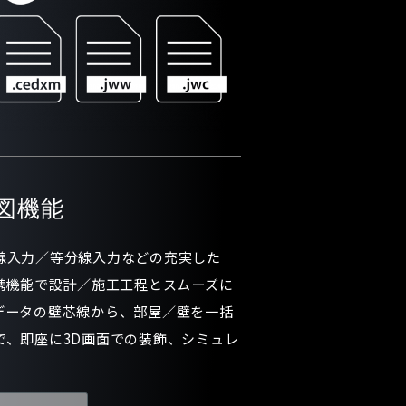
図機能
線入力／等分線入力などの充実した
携機能で設計／施工工程とスムーズに
データの壁芯線から、部屋／壁を一括
で、即座に3D画面での装飾、シミュレ