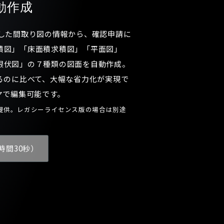
動作成
成した間取り図の情報から、確認申請に
積図」「床面積求積図」「平面図」
根伏図」の７種類の図面を自動作成。
るのに比べて、大幅な省力化が実現で
ヤで編集可能です。
提供。レガシーライセンス版の場合は別途
時間30秒）