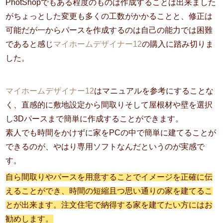
PhotShopでもある程度のものは作成することは出来ました
がちょっとした変更も多くの工数がかかることと、修正は
可能だが一からパースを作成するのは自己の能力では困難
であると感じ
マイホームデザイナー12
の購入に踏み切りま
した。
マイホームデザイナー12
はマニュアルを参考にすることな
く、直感的に敷地設定から間取りそして屋根材や壁を選択
し3Dパースまで簡単に作成することができます。
素人でも時間をかけずに家をPCの中で簡単に建てることが
できるのが、やはり専用ソフトなんだというのが実感で
す。
自ら間取りやパースを用意することでイメージを正確に伝
えることができ、時間の短縮且つ思い通りの家を建てるこ
とが出来ます。注文住宅で納得する家を建てたい方にはお
勧めします。